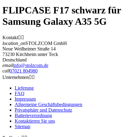
FLIPCASE F17 schwarz für
Samsung Galaxy A35 5G
Kontakt


location_on
STOLZCOM GmbH
Neue Weilheimer Straße 14
73230 Kirchheim unter Teck
Deutschland
email
info@stolzcom.de
call
07021 804980
Unternehmen


Lieferung
FAQ
Impressum
Allgemeine Geschäftsbedingungen
Privatsphäre und Datenschutz
Batterieverordnung
Kontaktieren Sie uns
Sitemap