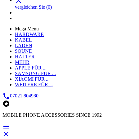

vergleichen Sie
(0)
Mega Menu
HARDWARE
KABEL
LADEN
SOUND
HALTER
MEHR
APPLE
FÜR ...
SAMSUNG
FÜR ...
XIAOMI
FÜR ...
WEITERE
FÜR ...

07021 804980

MOBILE PHONE ACCESSORIES SINCE 1992

