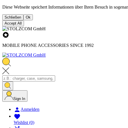
Diese Webseite speichert Informationen über Ihren Besuch in sogena
Schließen
Ok
Accept All

MOBILE PHONE ACCESSORIES SINCE 1992
Sign In

Anmelden

Wishlist
(0)