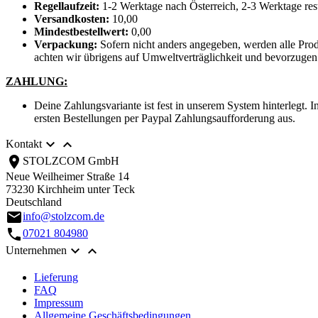
Regellaufzeit:
1-2 Werktage nach Österreich, 2-3 Werktage res
Versandkosten:
10,00
Mindestbestellwert:
0,00
Verpackung:
Sofern nicht anders angegeben, werden alle Pro
achten wir übrigens auf Umweltverträglichkeit und bevorzugen 
ZAHLUNG:
Deine Zahlungsvariante ist fest in unserem System hinterlegt. 
ersten Bestellungen per Paypal Zahlungsaufforderung aus.


Kontakt
location_on
STOLZCOM GmbH
Neue Weilheimer Straße 14
73230 Kirchheim unter Teck
Deutschland
email
info@stolzcom.de
call
07021 804980


Unternehmen
Lieferung
FAQ
Impressum
Allgemeine Geschäftsbedingungen