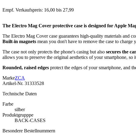
Empf. Verkaufspreis: 16,00 bis 27,99
The Electro Mag Cover protective case is designed for Apple MagSa
The Electro Mag Cover case guarantees high-quality materials and co
Built-in magnets
mean you don't have to remove the case to charge yo
The case not only protects the phone's casing but also
secures the ca
allows you to preserve the original aesthetics of your smartphone, so it
Rounded, raised edges
protect the edges of your smartphone, and the n
Marke
ZCA
Artikel-Nr.
31333528
Technische Daten
Farbe
silber
Produktgrupppe
BACK-CASES
Besondere Bestellnummern