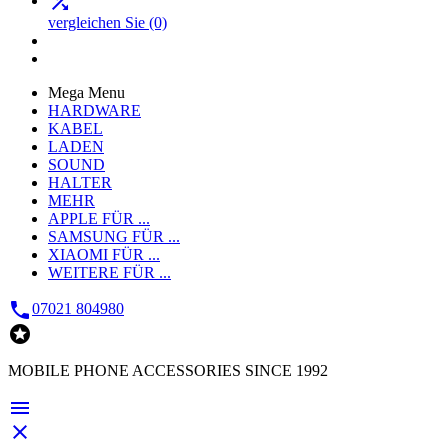

vergleichen Sie
(0)
Mega Menu
HARDWARE
KABEL
LADEN
SOUND
HALTER
MEHR
APPLE
FÜR ...
SAMSUNG
FÜR ...
XIAOMI
FÜR ...
WEITERE
FÜR ...

07021 804980

MOBILE PHONE ACCESSORIES SINCE 1992

