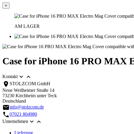
×
AM LAGER
Case for iPhone 16 PRO MAX El


Kontakt
location_on
STOLZCOM GmbH
Neue Weilheimer Straße 14
73230 Kirchheim unter Teck
Deutschland
email
info@stolzcom.de
call
07021 804980


Unternehmen
Lieferung