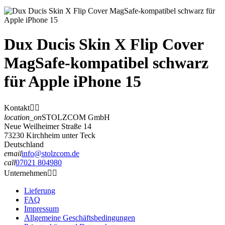
Dux Ducis Skin X Flip Cover
MagSafe-kompatibel schwarz
für Apple iPhone 15
Kontakt


location_on
STOLZCOM GmbH
Neue Weilheimer Straße 14
73230 Kirchheim unter Teck
Deutschland
email
info@stolzcom.de
call
07021 804980
Unternehmen


Lieferung
FAQ
Impressum
Allgemeine Geschäftsbedingungen