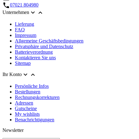
call
07021 804980


Unternehmen
Lieferung
FAQ
Impressum
Allgemeine Geschäftsbedingungen
Privatsphäre und Datenschutz
Batterieverordnung
Kontaktieren Sie uns
Sitemap


Ihr Konto
Persönliche Infos
Bestellungen
Rechnungskorrekturen
Adressen
Gutscheine
My wishlists
Benachrichtigungen
Newsletter