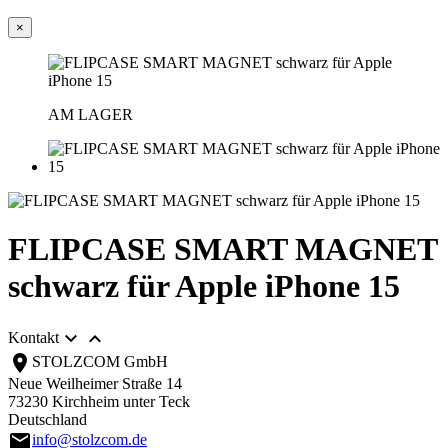
×
AM LAGER
FLIPCASE SMART MAGNET
schwarz für Apple iPhone 15


Kontakt
location_on
STOLZCOM GmbH
Neue Weilheimer Straße 14
73230 Kirchheim unter Teck
Deutschland
email
info@stolzcom.de