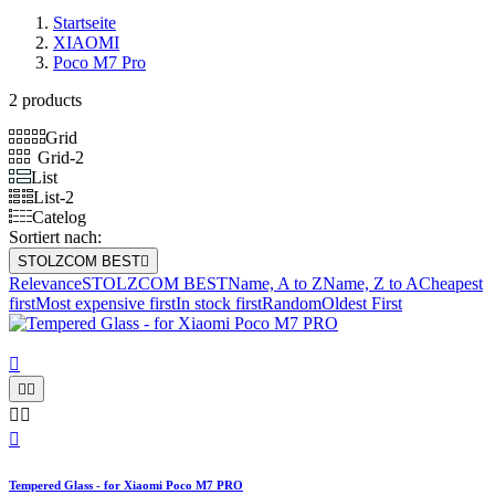
Startseite
XIAOMI
Poco M7 Pro
2 products
Grid
Grid-2
List
List-2
Catelog
Sortiert nach:
STOLZCOM BEST

Relevance
STOLZCOM BEST
Name, A to Z
Name, Z to A
Cheapest
first
Most expensive first
In stock first
Random
Oldest First






Tempered Glass - for Xiaomi Poco M7 PRO