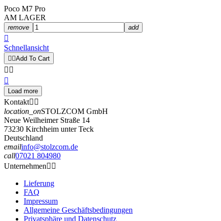
Poco M7 Pro
AM LAGER
remove
add

Schnellansicht


Add To Cart



Load more
Filters:
Kontakt


Clear
location_on
STOLZCOM GmbH
Produktgrupppe
Neue Weilheimer Straße 14
73230 Kirchheim unter Teck
BACK-CASES
1
Deutschland
GLÄSER
1
email
info@stolzcom.de
call
07021 804980
Tags
Unternehmen


0
Lieferung
100cm
0
FAQ
100W
0
Impressum
Allgemeine Geschäftsbedingungen
12W
0
Privatsphäre und Datenschutz
200cm
0