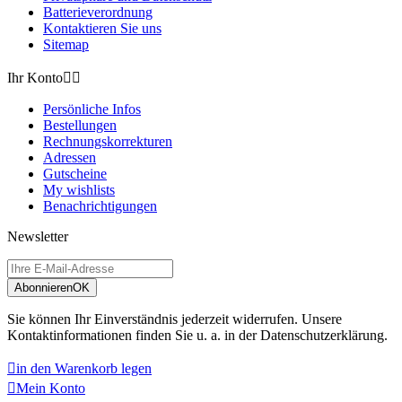
Batterieverordnung
20W
0
Kontaktieren Sie uns
22
0
Sitemap
25W
0
2in1
0
Ihr Konto


30cm
0
30W
0
Persönliche Infos
33W
0
Bestellungen
Rechnungskorrekturen
3in1
0
Adressen
3in1-Kabel
0
Gutscheine
40W
0
My wishlists
45W
0
Benachrichtigungen
4in1
0
5W
0
Newsletter
65W
0
Airtag
0
Apple
0
Abonnieren
OK
Apple Watch
0
Sie können Ihr Einverständnis jederzeit widerrufen. Unsere
Blickschutz
0
Kontaktinformationen finden Sie u. a. in der Datenschutzerklärung.
Card-Holder
0
Data-Transfer
0

in den Warenkorb legen
DSL-Router
0

Mein Konto
Express-Artikel
0