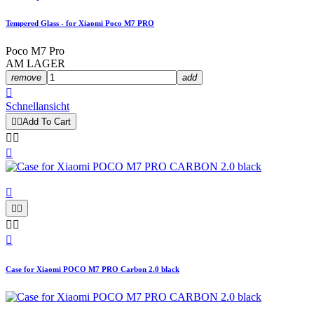
Tempered Glass - for Xiaomi Poco M7 PRO
Poco M7 Pro
AM LAGER
remove
add

Schnellansicht


Add To Cart









Case for Xiaomi POCO M7 PRO Carbon 2.0 black