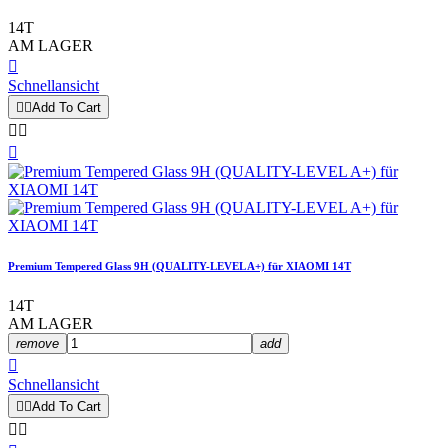
14T
AM LAGER

Schnellansicht


Add To Cart



Premium Tempered Glass 9H (QUALITY-LEVEL A+) für XIAOMI 14T
14T
AM LAGER
remove
add

Schnellansicht


Add To Cart

