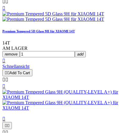



Premium Tempered 5D Glass 9H für XIAOMI 14T
14T
AM LAGER
remove
add

Schnellansicht


Add To Cart







