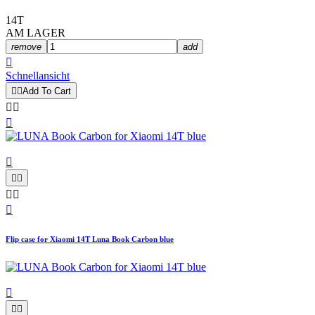
14T
AM LAGER
remove
add

Schnellansicht


Add To Cart









Flip case for Xiaomi 14T Luna Book Carbon blue


