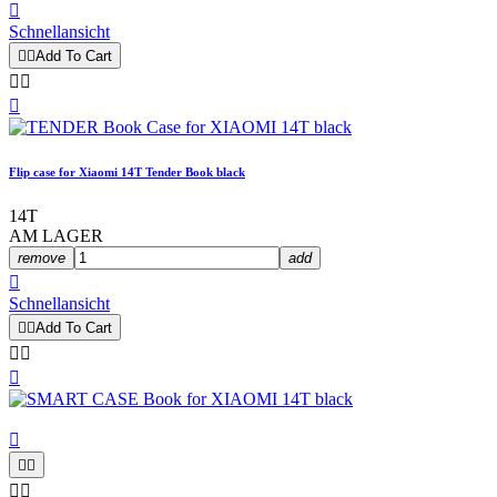

Schnellansicht


Add To Cart



Flip case for Xiaomi 14T Tender Book black
14T
AM LAGER
remove
add

Schnellansicht


Add To Cart







