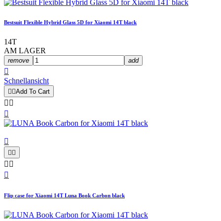
Bestsuit Flexible Hybrid Glass 5D for Xiaomi 14T black
14T
AM LAGER
remove
add

Schnellansicht


Add To Cart









Flip case for Xiaomi 14T Luna Book Carbon black