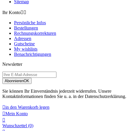
Sitemap
22
0
25W
0
Ihr Konto


2in1
0
30cm
0
Persönliche Infos
30W
0
Bestellungen
Rechnungskorrekturen
33W
0
Adressen
3in1
0
Gutscheine
3in1-Kabel
0
My wishlists
40W
0
Benachrichtigungen
45W
0
4in1
0
Newsletter
5W
0
65W
0
Airtag
0
Abonnieren
OK
Apple
0
Sie können Ihr Einverständnis jederzeit widerrufen. Unsere
Apple Watch
0
Kontaktinformationen finden Sie u. a. in der Datenschutzerklärung.
Blickschutz
0
Card-Holder
0

in den Warenkorb legen
Data-Transfer
1

Mein Konto
DSL-Router
0

Express-Artikel
2
Wunschzettel
(0)
GPS-Tag
0