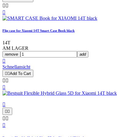



Flip case for Xiaomi 14T Smart Case Book black
14T
AM LAGER
remove
add

Schnellansicht


Add To Cart








