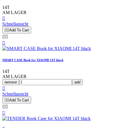
14T
AM LAGER

Schnellansicht


Add To Cart



SMART CASE Book for XIAOMI 14T black
14T
AM LAGER
remove
add

Schnellansicht


Add To Cart


