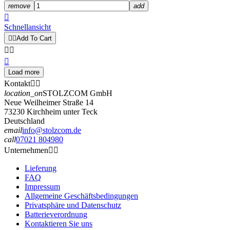
remove
add

Schnellansicht


Add To Cart



Load more
Filters:
Kontakt


Clear
location_on
STOLZCOM GmbH
Produktgrupppe
Neue Weilheimer Straße 14
73230 Kirchheim unter Teck
Bestsuit
1
Deutschland
FLIP-CASES
5
email
info@stolzcom.de
call
07021 804980
GLÄSER
3
Unternehmen


Tags
Lieferung
1
FAQ
100cm
1
Impressum
Allgemeine Geschäftsbedingungen
100W
0
Privatsphäre und Datenschutz
12W
0
Batterieverordnung
200cm
0
Kontaktieren Sie uns
20W
0