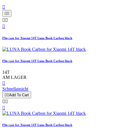






Flip case for Xiaomi 14T Luna Book Carbon black
Flip case for Xiaomi 14T Luna Book Carbon black
14T
AM LAGER

Schnellansicht


Add To Cart



Flip case for Xiaomi 14T Luna Book Carbon black