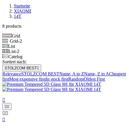
Startseite
XIAOMI
14T
8 products
Grid
Grid-2
List
List-2
Catelog
Sortiert nach:
STOLZCOM BEST

Relevance
STOLZCOM BEST
Name, A to Z
Name, Z to A
Cheapest
first
Most expensive first
In stock first
Random
Oldest First





