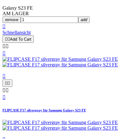
Galaxy S23 FE
AM LAGER
remove
add

Schnellansicht


Add To Cart









FLIPCASE F17 silvergray für Samsung Galaxy S23 FE