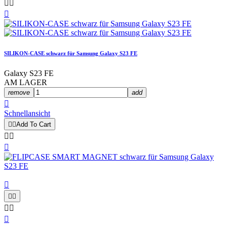



SILIKON-CASE schwarz für Samsung Galaxy S23 FE
Galaxy S23 FE
AM LAGER
remove
add

Schnellansicht


Add To Cart








