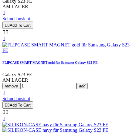
Galaxy S23 FE
AM LAGER

Schnellansicht


Add To Cart



FLIPCASE SMART MAGNET gold für Samsung Galaxy S23 FE
Galaxy S23 FE
AM LAGER
remove
add

Schnellansicht


Add To Cart


