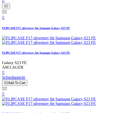






FLIPCASE F17 silvergray für Samsung Galaxy S23 FE
FLIPCASE F17 silvergray für Samsung Galaxy S23 FE
Galaxy S23 FE
AM LAGER

Schnellansicht


Add To Cart


