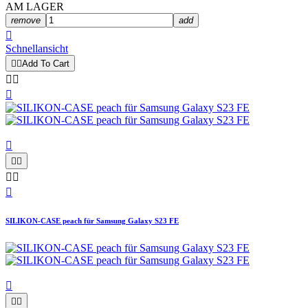
AM LAGER
remove
add

Schnellansicht


Add To Cart









SILIKON-CASE peach für Samsung Galaxy S23 FE


