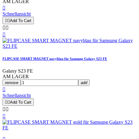
AM LAGER

Schnellansicht


Add To Cart



FLIPCASE SMART MAGNET navyblau für Samsung Galaxy S23 FE
Galaxy S23 FE
AM LAGER
remove
add

Schnellansicht


Add To Cart


