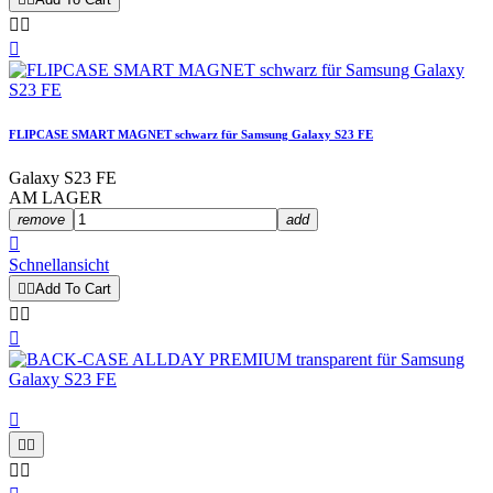



FLIPCASE SMART MAGNET schwarz für Samsung Galaxy S23 FE
Galaxy S23 FE
AM LAGER
remove
add

Schnellansicht


Add To Cart







