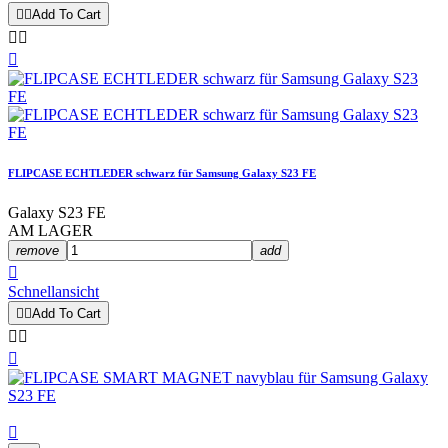


Add To Cart



FLIPCASE ECHTLEDER schwarz für Samsung Galaxy S23 FE
Galaxy S23 FE
AM LAGER
remove
add

Schnellansicht


Add To Cart



