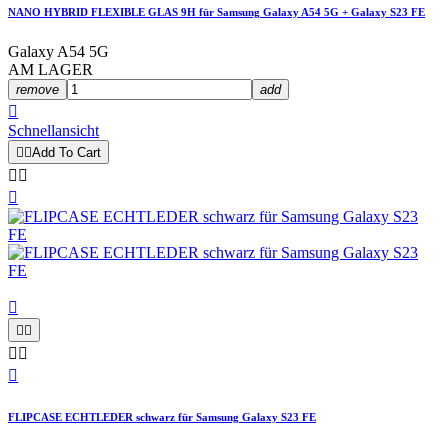
NANO HYBRID FLEXIBLE GLAS 9H für Samsung Galaxy A54 5G + Galaxy S23 FE
Galaxy A54 5G
AM LAGER
remove
add

Schnellansicht


Add To Cart









FLIPCASE ECHTLEDER schwarz für Samsung Galaxy S23 FE