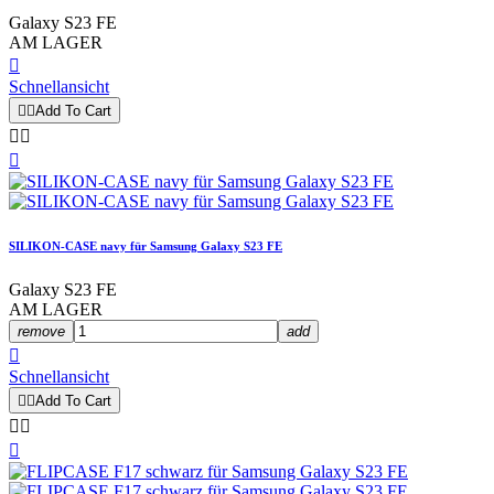
Galaxy S23 FE
AM LAGER

Schnellansicht


Add To Cart



SILIKON-CASE navy für Samsung Galaxy S23 FE
Galaxy S23 FE
AM LAGER
remove
add

Schnellansicht


Add To Cart


