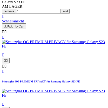
Galaxy S23 FE
AM LAGER
remove
add

Schnellansicht


Add To Cart









Schutzglas OG PREMIUM PRIVACY für Samsung Galaxy S23 FE
