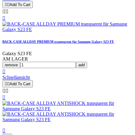


Add To Cart



BACK-CASE ALLDAY PREMIUM transparent für Samsung Galaxy S23 FE
Galaxy S23 FE
AM LAGER
remove
add

Schnellansicht


Add To Cart



