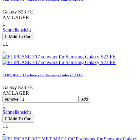
Galaxy S23 FE
AM LAGER

Schnellansicht


Add To Cart



FLIPCASE F17 schwarz für Samsung Galaxy S23 FE
Galaxy S23 FE
AM LAGER
remove
add

Schnellansicht


Add To Cart


