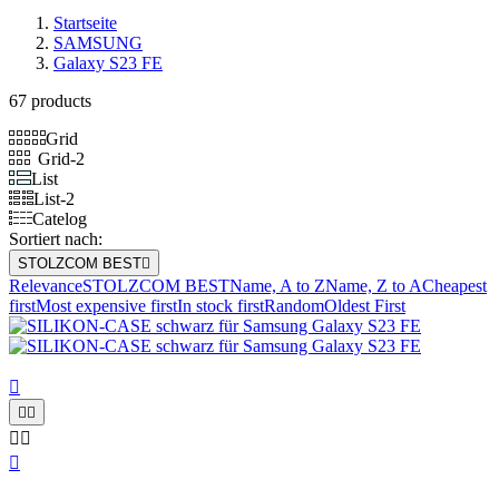
Startseite
SAMSUNG
Galaxy S23 FE
67 products
Grid
Grid-2
List
List-2
Catelog
Sortiert nach:
STOLZCOM BEST

Relevance
STOLZCOM BEST
Name, A to Z
Name, Z to A
Cheapest
first
Most expensive first
In stock first
Random
Oldest First





