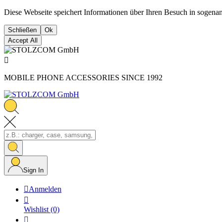
Diese Webseite speichert Informationen über Ihren Besuch in sogena
Schließen
Ok
Accept All

MOBILE PHONE ACCESSORIES SINCE 1992
Sign In

Anmelden

Wishlist
(0)
