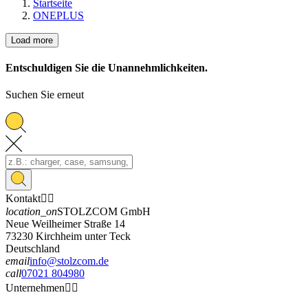
Startseite
ONEPLUS
Load more
Entschuldigen Sie die Unannehmlichkeiten.
Suchen Sie erneut
Kontakt


location_on
STOLZCOM GmbH
Neue Weilheimer Straße 14
73230 Kirchheim unter Teck
Deutschland
email
info@stolzcom.de
call
07021 804980
Unternehmen

